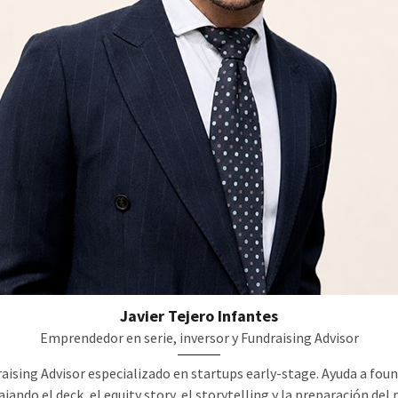
Javier Tejero Infantes
Emprendedor en serie, inversor y Fundraising Advisor
raising Advisor especializado en startups early-stage. Ayuda a foun
jando el deck, el equity story, el storytelling y la preparación del 