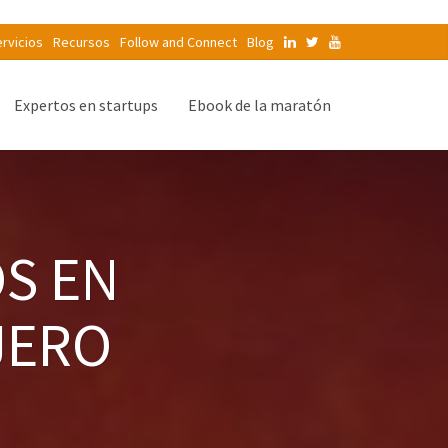
rvicios
Recursos
Follow and Connect
Blog
Expertos en startups
Ebook de la maratón
S EN
JERO