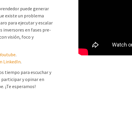
mprendedor puede generar
ue existe un problema
laro para ejecutar y escalar
s inversores en fases pre-
on visión, foco y
 Youtube
.
en LinkedIn
.
os tiempo para escuchar y
 participar y opinar en
be. ¡Te esperamos!