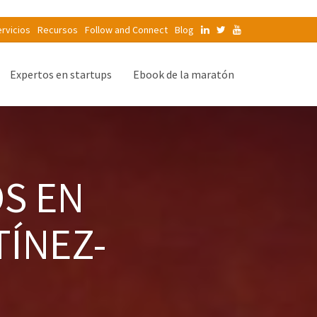
rvicios
Recursos
Follow and Connect
Blog
Expertos en startups
Ebook de la maratón
S EN
TÍNEZ-