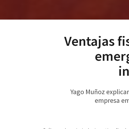
Ventajas fi
emerg
i
Yago Muñoz explicará
empresa eme