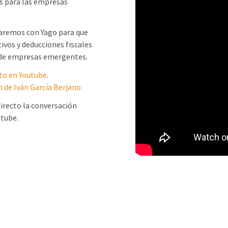
es para las empresas
laremos con Yago para que
tivos y deducciones fiscales
ey de empresas emergentes.
cto en Youtube
.
 de Iván García Berjano
irecto la conversación
utube.