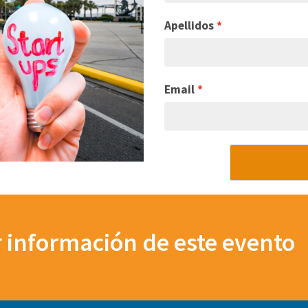
Apellidos
Email
r información de este evento