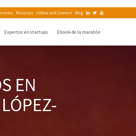
rvicios
Recursos
Follow and Connect
Blog
Expertos en startups
Ebook de la maratón
S EN
 LÓPEZ-