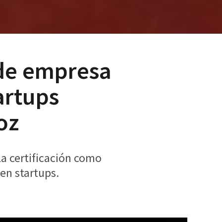
o de empresa
artups
oz
la certificación como
en startups.