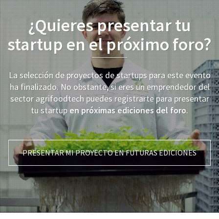
¿Quieres presentar tu
startup en el próximo foro?
La selección de proyectos de startups para este evento
ha finalizado. No obstante, si eres un emprendedor del
sector agrifoodtech puedes registrarte para presentar
tu startup
en próximas ediciones del foro
.
PRESENTAR MI PROYECTO EN FUTURAS EDICIONES