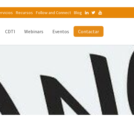
rvicios
Recursos
Follow and Connect
Blog
CDTI
Webinars
Eventos
Contactar