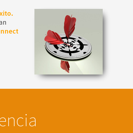
xito.
han
onnect
iencia