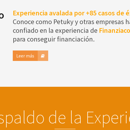
o
Experiencia avalada por +85 casos de é
Conoce como Petuky y otras empresas 
confiado en la experiencia de
Finanziac
para conseguir financiación.
Leer más
spaldo de la Exper