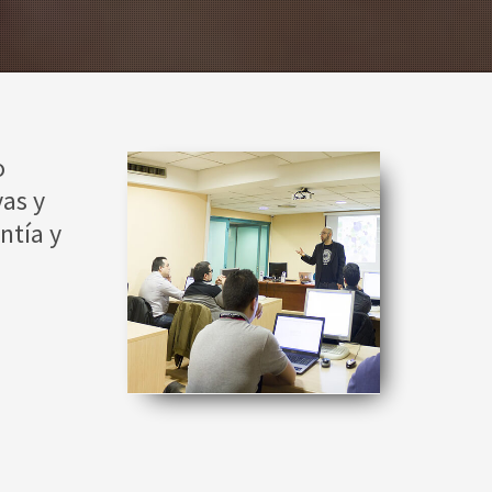
o
as y
ntía y