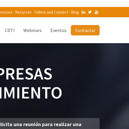
rvicios
Recursos
Follow and Connect
Blog
CDTI
Webinars
Eventos
Contactar
PRESAS
IMIENTO
licita una reunión para realizar una