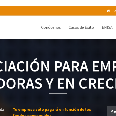
Se
Conócenos
Casos de Éxito
ENISA
CIACIÓN PARA EM
DORAS Y EN CREC
ida
Tu empresa sólo pagará en función de los
So
fondos conseguidos.