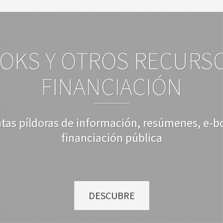
OKS Y OTROS RECURS
FINANCIACIÓN
ntas píldoras de información, resúmenes, e-b
financiación pública
DESCUBRE