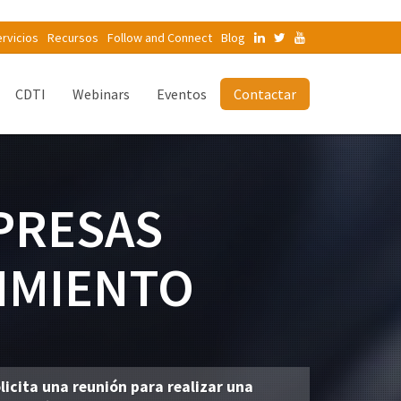
rvicios
Recursos
Follow and Connect
Blog
CDTI
Webinars
Eventos
Contactar
PRESAS
IMIENTO
licita una reunión para realizar una