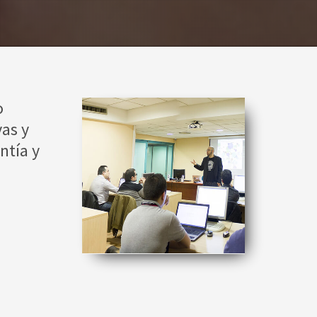
o
as y
ntía y