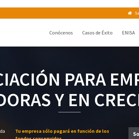
Se
Conócenos
Casos de Éxito
ENISA
CIACIÓN PARA EM
DORAS Y EN CREC
ida
Tu empresa sólo pagará en función de los
So
fondos conseguidos.