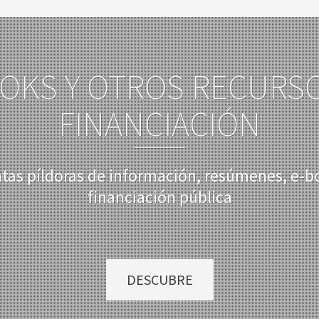
OKS Y OTROS RECURS
FINANCIACIÓN
ntas píldoras de información, resúmenes, e-b
financiación pública
DESCUBRE