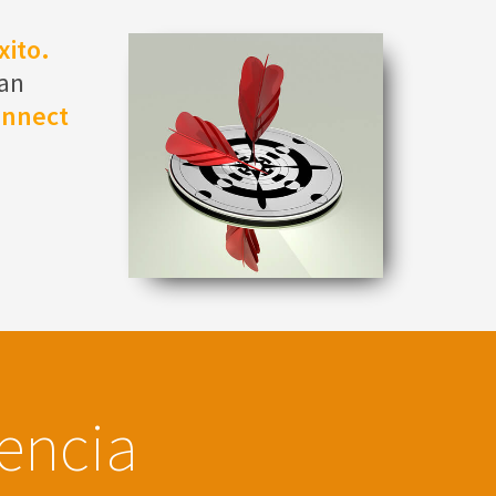
xito.
han
onnect
iencia