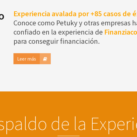
o
Experiencia avalada por +85 casos de é
Conoce como Petuky y otras empresas 
confiado en la experiencia de
Finanziac
para conseguir financiación.
Leer más
spaldo de la Exper