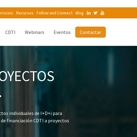
rvicios
Recursos
Follow and Connect
Blog
CDTI
Webinars
Eventos
Contactar
ROYECTOS
.
ctos individuales de I+D+i para
 de financiación CDTI a proyectos