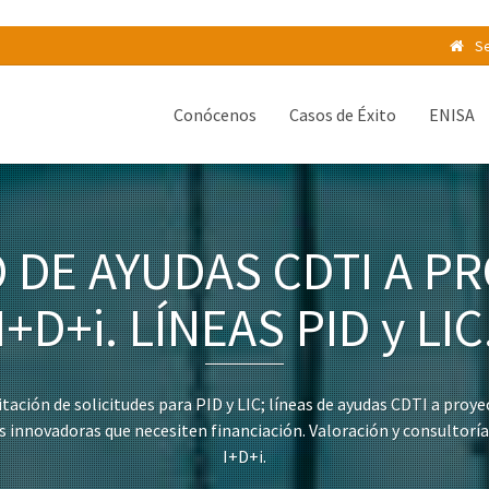
Se
Conócenos
Casos de Éxito
ENISA
O DE AYUDAS CDTI A P
I+D+i. LÍNEAS PID y LIC
ación de solicitudes para PID y LIC; líneas de ayudas CDTI a proye
 innovadoras que necesiten financiación. Valoración y consultoría
I+D+i.