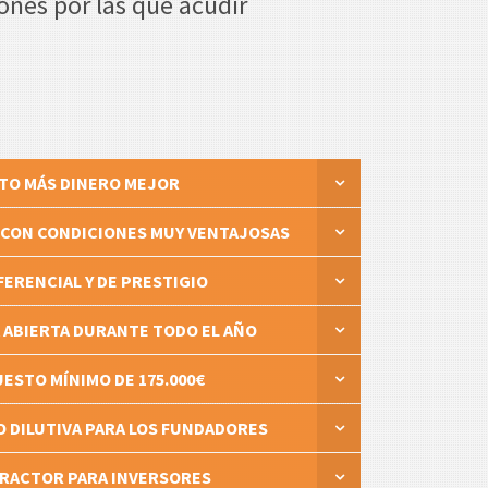
ones por las que acudir
TO MÁS DINERO MEJOR
CON CONDICIONES MUY VENTAJOSAS
FERENCIAL Y DE PRESTIGIO
ABIERTA DURANTE TODO EL AÑO
ESTO MÍNIMO DE 175.000€
O DILUTIVA PARA LOS FUNDADORES
RACTOR PARA INVERSORES