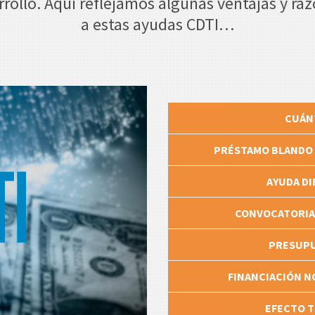
rrollo. Aquí reflejamos algunas ventajas y raz
a estas ayudas CDTI…
CUÁN
PRÉSTAMO BLANDO 
AYUDA DI
CONVOCATORIA 
PRESUPU
FINANCIACIÓN N
EFECTO T