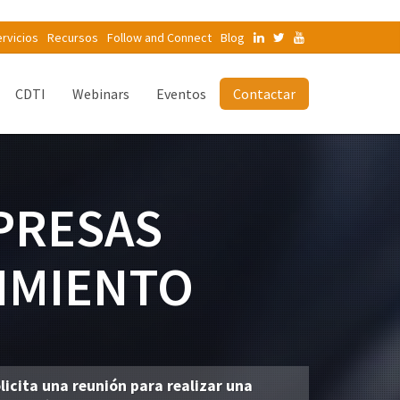
rvicios
Recursos
Follow and Connect
Blog
CDTI
Webinars
Eventos
Contactar
PRESAS
IMIENTO
licita una reunión para realizar una