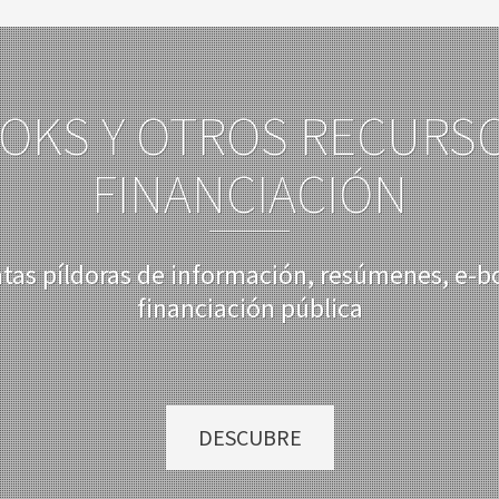
OKS Y OTROS RECURS
FINANCIACIÓN
ntas píldoras de información, resúmenes, e-b
financiación pública
DESCUBRE