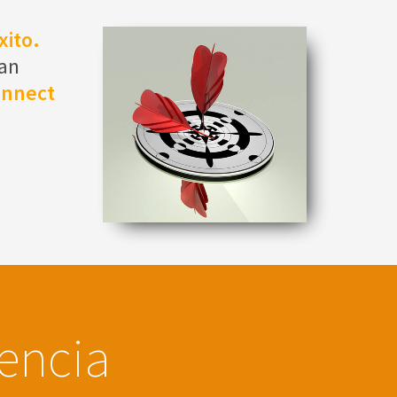
xito.
han
onnect
iencia