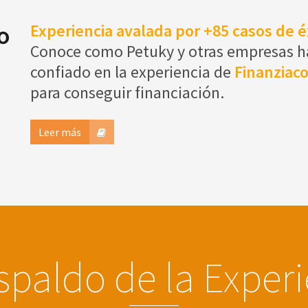
o
Experiencia avalada por +85 casos de é
Conoce como Petuky y otras empresas 
confiado en la experiencia de
Finanziac
para conseguir financiación.
Leer más
spaldo de la Exper