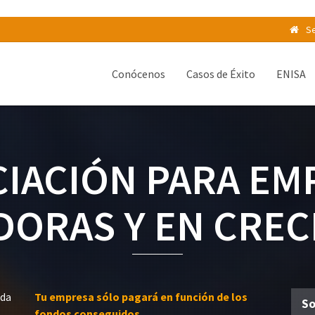
Se
Conócenos
Casos de Éxito
ENISA
CIACIÓN PARA EM
DORAS Y EN CREC
ida
Tu empresa sólo pagará en función de los
So
fondos conseguidos.