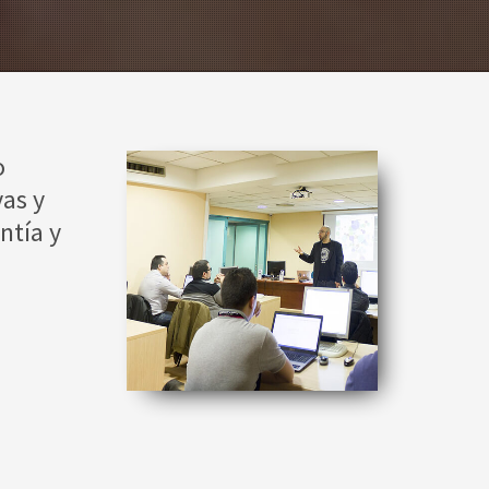
o
as y
ntía y