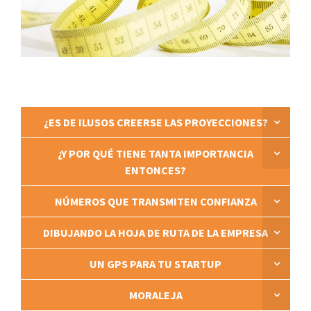
¿ES DE ILUSOS CREERSE LAS PROYECCIONES?
¿Y POR QUÉ TIENE TANTA IMPORTANCIA
ENTONCES?
NÚMEROS QUE TRANSMITEN CONFIANZA
DIBUJANDO LA HOJA DE RUTA DE LA EMPRESA
UN GPS PARA TU STARTUP
MORALEJA