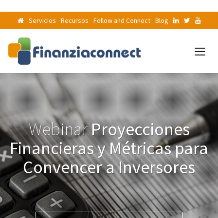
Servicios
Recursos
Follow and Connect
Blog
Webinar
Proyecciones
Financieras y Métricas para
Convencer a Inversores