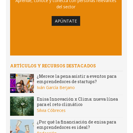
Aprende, conoce y conecta con personas relevantes
del sector
APÚNTATE
ARTÍCULOS Y RECURSOS DESTACADOS
¿Merece la pena asistir a eventos para
emprendedores de startups?
Iván García Berjano
Enisa Innovación x Clima: nueva línea
para el reto climático
Silvia Cóbreces
¿Por qué la financiación de enisa para
emprendedores es ideal?