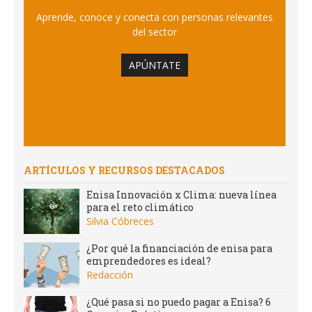
Aprende, conoce y conecta con personas relevantes
del sector
APÚNTATE
ARTÍCULOS Y RECURSOS DESTACADOS
Enisa Innovación x Clima: nueva línea
para el reto climático
Silvia Cóbreces
¿Por qué la financiación de enisa para
emprendedores es ideal?
Redacción
¿Qué pasa si no puedo pagar a Enisa? 6