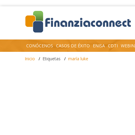
CONÓCENOS
CASOS DE ÉXITO
ENISA
CDTI
WEBIN
Inicio
Etiquetas
maría luke