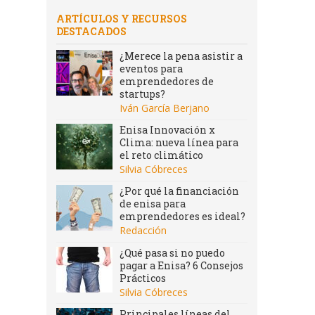
ARTÍCULOS Y RECURSOS
DESTACADOS
¿Merece la pena asistir a
eventos para
emprendedores de
startups?
Iván García Berjano
Enisa Innovación x
Clima: nueva línea para
el reto climático
Silvia Cóbreces
¿Por qué la financiación
de enisa para
emprendedores es ideal?
Redacción
¿Qué pasa si no puedo
pagar a Enisa? 6 Consejos
Prácticos
Silvia Cóbreces
Principales líneas del