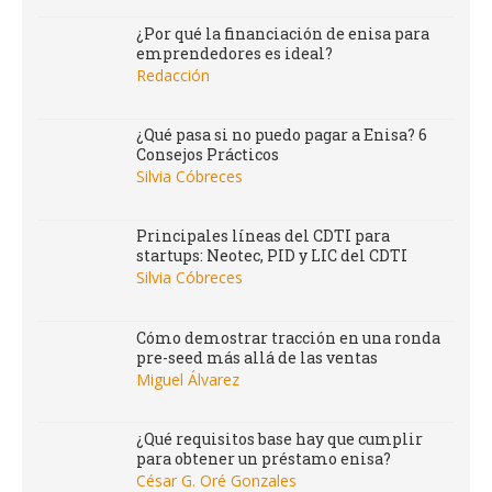
conecta
¿Por qué la financiación de enisa para
con
emprendedores es ideal?
personas
Redacción
relevantes
del
sector
¿Qué pasa si no puedo pagar a Enisa? 6
Consejos Prácticos
Silvia Cóbreces
APÚNTATE
Principales líneas del CDTI para
startups: Neotec, PID y LIC del CDTI
Silvia Cóbreces
Cómo demostrar tracción en una ronda
pre-seed más allá de las ventas
Miguel Álvarez
¿Qué requisitos base hay que cumplir
para obtener un préstamo enisa?
César G. Oré Gonzales