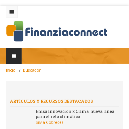
Inicio
Buscador
FOLLOW
&
ARTÍCULOS Y RECURSOS DESTACADOS
CONNECT
Enisa Innovación x Clima: nueva línea
Aprende,
para el reto climático
conoce
Silvia Cóbreces
y