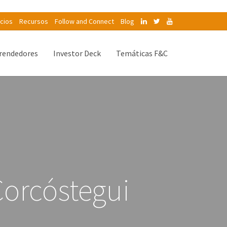
icios
Recursos
Follow and Connect
Blog
endedores
Investor Deck
Temáticas F&C
Corcóstegui