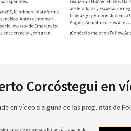
dos Españoles.
realizó un MBA en el IESE. Ha 
aceleradoras y escuelas de ne
IMADS
, la primera plataforma
Liderazgo y Emprendimiento Co
invendidos. Antes de montar
Angels. Actualmente es directo
socio inversor de Emprendiza,
eciente creación, con gran
¡Conócelo mejor en Follow An
erto Corcóstegui en v
nde en vídeo a alguna de las preguntas de Fo
dor en serie e inversor. Empezó trabajando