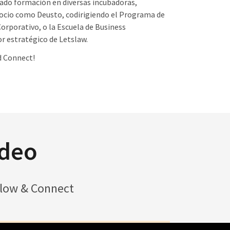
dado formación en diversas incubadoras,
gocio como Deusto, codirigiendo el Programa de
rporativo, o la Escuela de Business
r estratégico de Letslaw.
d Connect!
ídeo
llow & Connect