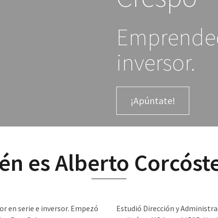
Emprended
inversor.
¡Apúntate!
én es Alberto Corcóst
r en serie e inversor. Empezó
Estudió Dirección y Administra