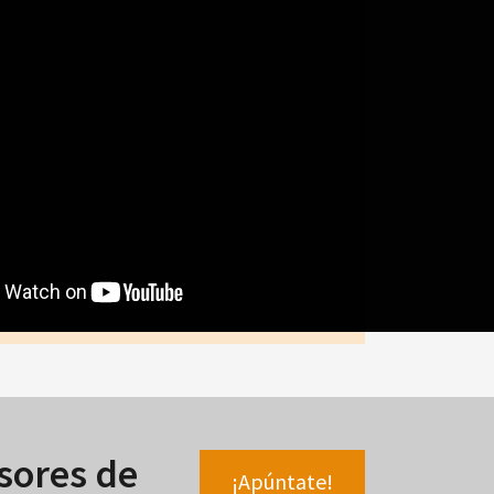
sores de
¡Apúntate!