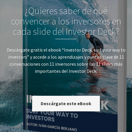
¿Quieres saber de qué
convencer a los inversores en
cada slide del Investor Deck?
Descárgate gratis el ebook “Investor Deck, surf your way to
investors” y accede a los aprendizajes y puntos clave de 11
conversaciones con 11 inversores sobre las 11 slides más
importantes del Investor Deck.
Descárgate este eBook