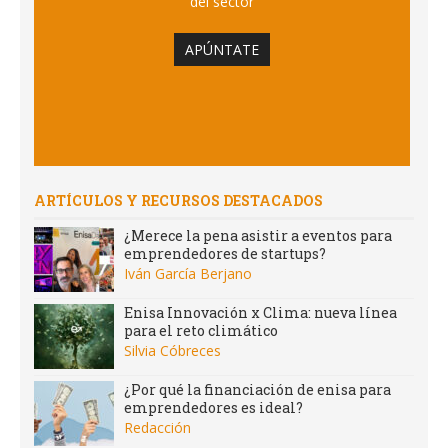
del sector
APÚNTATE
ARTÍCULOS Y RECURSOS DESTACADOS
¿Merece la pena asistir a eventos para
emprendedores de startups?
Iván García Berjano
Enisa Innovación x Clima: nueva línea
para el reto climático
Silvia Cóbreces
¿Por qué la financiación de enisa para
emprendedores es ideal?
Redacción