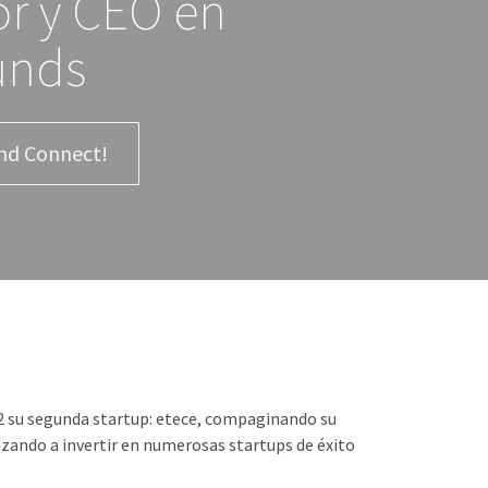
r y CEO en
unds
nd Connect!
 su segunda startup: etece, compaginando su
ando a invertir en numerosas startups de éxito