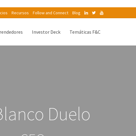
icios
Recursos
Follow and Connect
Blog
endedores
Investor Deck
Temáticas F&C
lanco Duelo