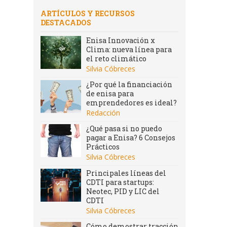
ARTÍCULOS Y RECURSOS
DESTACADOS
Enisa Innovación x
Clima: nueva línea para
el reto climático
Silvia Cóbreces
¿Por qué la financiación
de enisa para
emprendedores es ideal?
Redacción
¿Qué pasa si no puedo
pagar a Enisa? 6 Consejos
Prácticos
Silvia Cóbreces
Principales líneas del
CDTI para startups:
Neotec, PID y LIC del
CDTI
Silvia Cóbreces
Cómo demostrar tracción