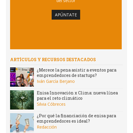
del sector
APÚNTATE
ARTÍCULOS Y RECURSOS DESTACADOS
¿Merece la pena asistir a eventos para
emprendedores de startups?
Iván García Berjano
Enisa Innovación x Clima: nueva línea
para el reto climático
Silvia Cóbreces
¿Por qué la financiación de enisa para
emprendedores es ideal?
Redacción