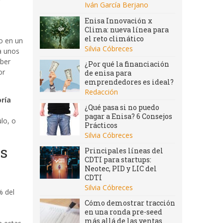
Iván García Berjano
Enisa Innovación x
Clima: nueva línea para
el reto climático
o en un
Silvia Cóbreces
a unos
aber
¿Por qué la financiación
or
de enisa para
emprendedores es ideal?
Redacción
ría
¿Qué pasa si no puedo
pagar a Enisa? 6 Consejos
lo, o
Prácticos
Silvia Cóbreces
es
Principales líneas del
CDTI para startups:
Neotec, PID y LIC del
CDTI
Silvia Cóbreces
% del
Cómo demostrar tracción
en una ronda pre-seed
más allá de las ventas