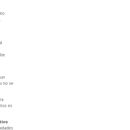
nto
.
tá
abe
 un
si no se
ra
tos es
tivo
nidades