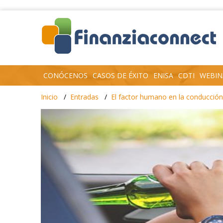
CONÓCENOS
CASOS DE ÉXITO
ENISA
CDTI
WEBIN
Inicio
Entradas
El factor humano en la conducción