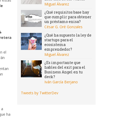
n estas
Miguel Álvarez
de
¿Qué requisitos base hay
que cumplir para obtener
un préstamo enisa?
César G. Oré Gonzales
%
¿Qué ha supuesto la ley de
retera
startups para el
ecosistema
emprendedor?
n el
Miguel Álvarez
rán
¿Es importante que
hables del exit para el
mentan
Business Angel en tu
un
deck?
Iván García Berjano
e
Tweets by TwitterDev
 a
 que ha