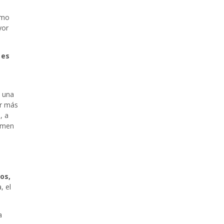
a
omo
yor
 es
n una
ir más
, a
tomen
os,
, el
a