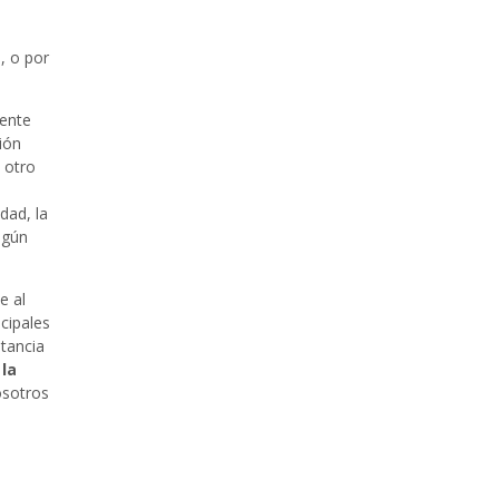
, o por
dente
ión
 otro
dad, la
lgún
e al
cipales
stancia
,
la
osotros