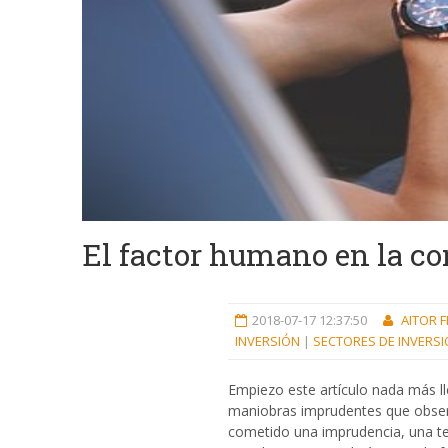
El factor humano en la c
2018-07-17 12:37:50
AITOR 
INVERSIÓN
|
SECTORES DE INVERS
Empiezo este artículo nada más l
maniobras imprudentes que observ
cometido una imprudencia, una te