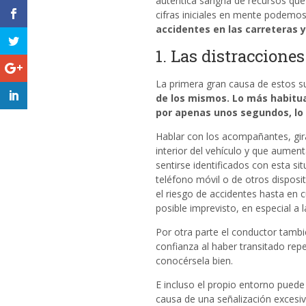
auténtica sangría de recursos que 
cifras iniciales en mente podemo
accidentes en las carreteras 
1. Las distracciones
La primera gran causa de estos su
de
los mismos. Lo más habitua
por apenas
unos segundos, lo 
Hablar con los acompañantes, gira
interior del vehículo y que aume
sentirse identificados con esta si
teléfono móvil o de otros disposi
el riesgo de accidentes hasta en c
posible imprevisto, en especial a l
Por otra parte el conductor tambi
confianza al haber transitado rep
conocérsela bien.
E incluso el propio entorno puede
causa de una señalización excesiv