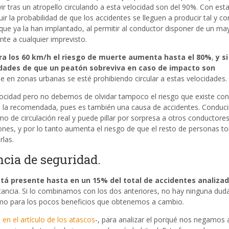
ir tras un atropello circulando a esta velocidad son del 90%. Con est
r la probabilidad de que los accidentes se lleguen a producir tal y c
 que ya la han implantado, al permitir al conductor disponer de un ma
nte a cualquier imprevisto.
era los 60 km/h el riesgo de muerte aumenta hasta el 80%
,
y si
idades de que un peatón sobreviva en caso de impacto son
e en zonas urbanas se esté prohibiendo circular a estas velocidades.
ocidad pero no debemos de olvidar tampoco el riesgo que existe co
 a la recomendada, pues es también una causa de accidentes. Conduc
tmo de circulación real y puede pillar por sorpresa a otros conductores
ones, y por lo tanto aumenta el riesgo de que el resto de personas 
rlas.
ncia de seguridad.
tá presente hasta en un 15% del total de accidentes analizad
ancia. Si lo combinamos con los dos anteriores, no hay ninguna duda
mo para los pocos beneficios que obtenemos a cambio.
en el artículo de los atascos
-, para analizar el porqué nos negamos 