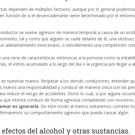
ctas dependen de múltiples factores, aunque por lo general podemos
s en función de si el desencadenante viene determinado por el entorno
l conductor se vuelve agresivo de manera temporal a causa de un inci
momento, tal y como que alguien se cuele delante de él, una obstrucc
un adelantamiento innecesario, o sencillamente una competición con
una serie de características intrínsecas a la persona como la irritabili
ás, el estrés acumulado a lo largo del día o la urgencia por llegar a a
tá en nuestras manos. Respetar a los demás conductores, entender qu
s manos una responsabilidad y conducir de manera cívica son las prin
a reducir el riesgo de accidentes. Dicho lo cual, si por alguna circun
 que intenta conducir de forma agresiva compitiendo con nosotros
omar es ignorarla
. De este modo al menos evitaremos cometer n
afirmaremos su comportamiento agresivo que pueda causar algún
 efectos del alcohol y otras sustancias.