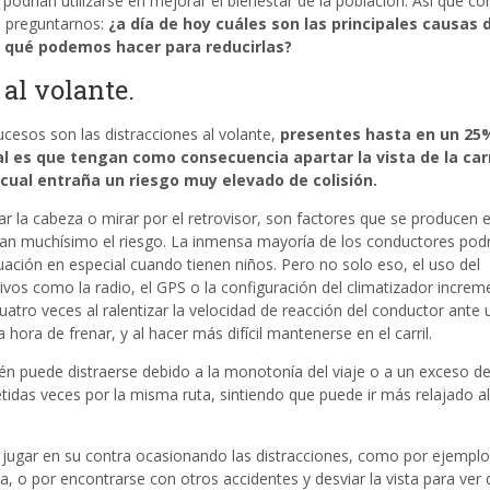
podrían utilizarse en mejorar el bienestar de la población. Así que co
s preguntarnos:
¿a día de hoy cuáles son las
principales causas 
y qué podemos hacer para reducirlas?
 al volante.
cesos son las distracciones al volante,
presentes hasta en un 25
l es que tengan como consecuencia apartar la vista de la car
cual entraña un riesgo muy elevado de colisión.
r la cabeza o mirar por el retrovisor, son factores que se producen e
ntan muchísimo el riesgo. La inmensa mayoría de los conductores pod
tuación en especial cuando tienen niños. Pero no solo eso, el uso del
tivos como la radio, el GPS o la configuración del climatizador incre
uatro veces al ralentizar la velocidad de reacción del conductor ante 
a hora de frenar, y al hacer más difícil mantenerse en el carril.
én puede distraerse debido a la monotonía del viaje o a un exceso d
etidas veces por la misma ruta, sintiendo que puede ir más relajado al
 jugar en su contra ocasionando las distracciones, como por ejemplo
a, o por encontrarse con otros accidentes y desviar la vista para ver