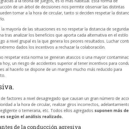
 gracias a la teoría de juegos, es lo más habitual. Esta forma de
cción de un árbol de decisiones nos permite observar las distintas
eden tomar a la hora de circular, tanto si deciden respetar la distanc
lo.
la mayoría de las situaciones es no respetar la distancia de segurida
ima tras analizar los beneficios que aporta cada alternativa en el estilo
go a nivel grupal es la que genera los peores resultados. Luchar cont
xtremo dados los incentivos a rechazar la colaboración.
o respetar esta norma se generan atascos o una mayor contaminaci
hoy, un riesgo de accidentes superior al tener incentivos para condu
s al hacerlo se dispone de un margen mucho más reducido para
to.
siva.
 de factores a nivel desagregado que causan un gran número de acci
ioridad a la hora de circular, realizar giros incorrectos, adelantamient
negligente o temeraria, etc. Todos ellos agregados
suponen más de
s según el análisis realizado.
ntes de la conducción agresiva