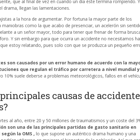
fuente, que al final de vez en cuando un día éste termina rompiendo. Y
l drama, llegan las lamentaciones.
stas a la hora de argumentar. Por fortuna la mayor parte de los
n maniobras como la que acabo de presenciar, un acelerón sin sentid
 delante a un señor mayor, todo para tener que frenar de forma brusc
oro. Y sin embargo para que ocurra un accidente no necesitamos h
que estoy relatando, pues solo con que se produzca un pequeño err
tes son causados por un error humano de acuerdo con la mayo
tuciones que regulan el tráfico por carretera a nivel mundial y
tro 10% suele deberse a problemas meteorológicos, fallos en el vehícu
 principales causas de accident
s?
tes al año, entre 20 y 50 millones de traumatismos y un coste del 3
ión son una de las principales partidas de gasto sanitario en
l según la OMS ,
lo que supone un auténtico drama humano y una