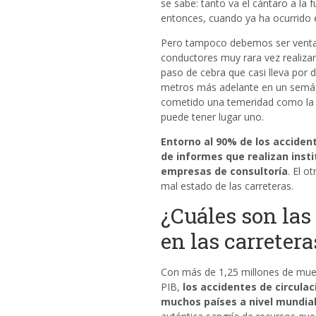
se sabe: tanto va el cántaro a la 
entonces, cuando ya ha ocurrido e
Pero tampoco debemos ser ventaji
conductores muy rara vez realiza
paso de cebra que casi lleva por
metros más adelante en un semáf
cometido una temeridad como la 
puede tener lugar uno.
Entorno al 90% de los acciden
de
informes que realizan insti
empresas de
consultoría
. El o
mal estado de las carreteras.
¿Cuáles son las
en las carretera
Con más de 1,25 millones de muer
PIB,
los accidentes de circulac
muchos países
a nivel mundia