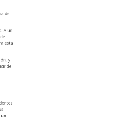
ia de
d. A un
 de
ra esta
ón, y
cir de
dentes.
os
 un