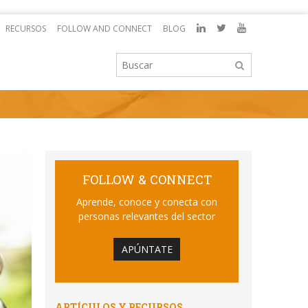
RECURSOS
FOLLOW AND CONNECT
BLOG
FOLLOW & CONNECT
Aprende, conoce y conecta con
personas relevantes del sector
APÚNTATE
ARTÍCULOS Y RECURSOS