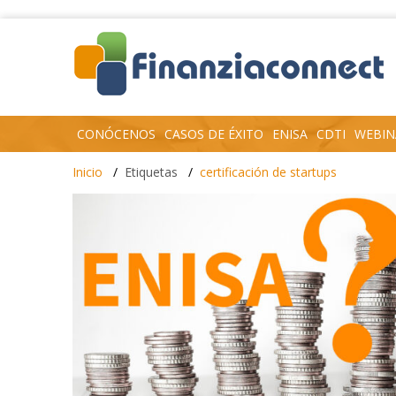
CONÓCENOS
CASOS DE ÉXITO
ENISA
CDTI
WEBIN
Inicio
Etiquetas
certificación de startups