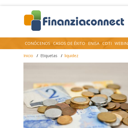
CONÓCENOS
CASOS DE ÉXITO
ENISA
CDTI
WEBIN
Inicio
Etiquetas
liquidez