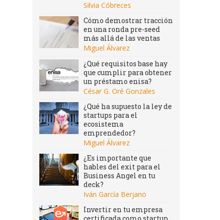
Silvia Cóbreces
Cómo demostrar tracción
en una ronda pre-seed
más allá de las ventas
Miguel Álvarez
¿Qué requisitos base hay
que cumplir para obtener
un préstamo enisa?
César G. Oré Gonzales
¿Qué ha supuesto la ley de
startups para el
ecosistema
emprendedor?
Miguel Álvarez
¿Es importante que
hables del exit para el
Business Angel en tu
deck?
Iván García Berjano
Invertir en tu empresa
certificada como startup