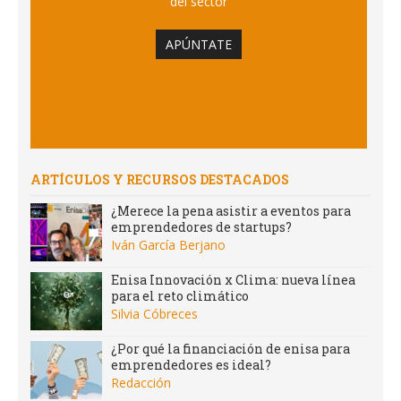
del sector
APÚNTATE
ARTÍCULOS Y RECURSOS DESTACADOS
¿Merece la pena asistir a eventos para
emprendedores de startups?
Iván García Berjano
Enisa Innovación x Clima: nueva línea
para el reto climático
Silvia Cóbreces
¿Por qué la financiación de enisa para
emprendedores es ideal?
Redacción