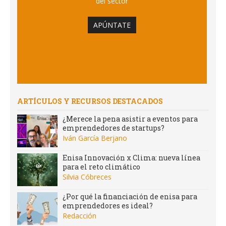
del sector
APÚNTATE
ARTÍCULOS Y RECURSOS DESTACADOS
¿Merece la pena asistir a eventos para
emprendedores de startups?
Iván García Berjano
Enisa Innovación x Clima: nueva línea
para el reto climático
Silvia Cóbreces
¿Por qué la financiación de enisa para
emprendedores es ideal?
Redacción