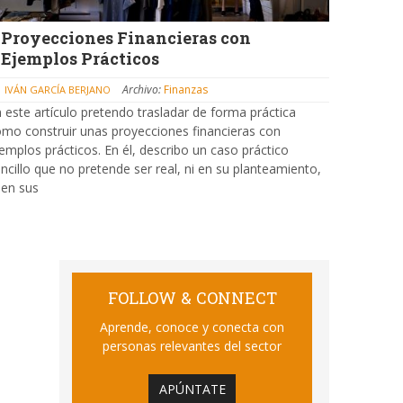
Proyecciones Financieras con
Ejemplos Prácticos
Archivo:
Finanzas
IVÁN GARCÍA BERJANO
 este artículo pretendo trasladar de forma práctica
mo construir unas proyecciones financieras con
emplos prácticos. En él, describo un caso práctico
ncillo que no pretende ser real, ni en su planteamiento,
 en sus
FOLLOW & CONNECT
Aprende, conoce y conecta con
personas relevantes del sector
APÚNTATE