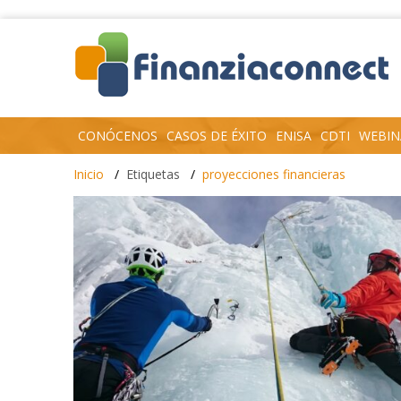
CONÓCENOS
CASOS DE ÉXITO
ENISA
CDTI
WEBIN
Inicio
Etiquetas
proyecciones financieras