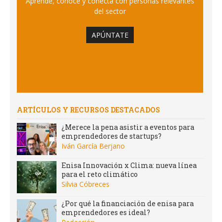
Aprende, conoce y conecta con personas relevantes
del sector
APÚNTATE
ARTÍCULOS Y RECURSOS DESTACADOS
¿Merece la pena asistir a eventos para
emprendedores de startups?
Iván García Berjano
Enisa Innovación x Clima: nueva línea
para el reto climático
Silvia Cóbreces
¿Por qué la financiación de enisa para
emprendedores es ideal?