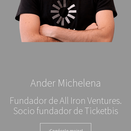
Ander Michelena
Fundador de All Iron Ventures.
Socio fundador de Ticketbis
¡Conócelo mejor!