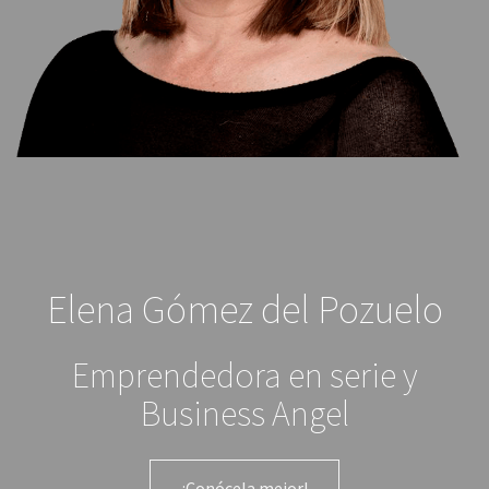
Elena Gómez del Pozuelo
Emprendedora en serie y
Business Angel
¡Conócela mejor!