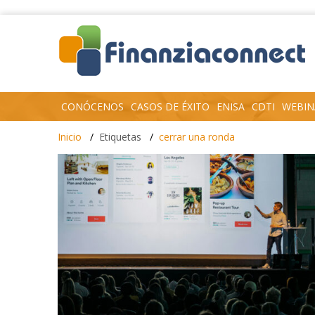
CONÓCENOS
CASOS DE ÉXITO
ENISA
CDTI
WEBIN
Inicio
Etiquetas
cerrar una ronda