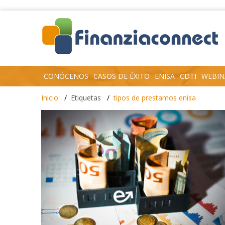
CONÓCENOS
CASOS DE ÉXITO
ENISA
CDTI
WEBIN
Inicio
Etiquetas
tipos de prestamos enisa