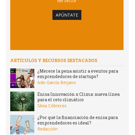
del sector
APÚNTATE
ARTÍCULOS Y RECURSOS DESTACADOS
¿Merece la pena asistir a eventos para
emprendedores de startups?
Iván García Berjano
Enisa Innovación x Clima: nueva línea
para el reto climático
Silvia Cóbreces
¿Por qué la financiación de enisa para
emprendedores es ideal?
Redacción