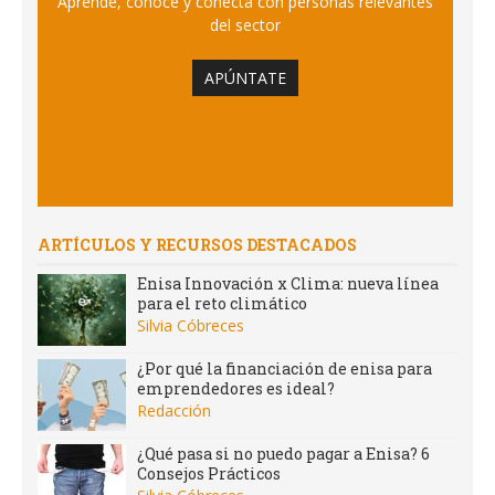
Aprende, conoce y conecta con personas relevantes
del sector
APÚNTATE
ARTÍCULOS Y RECURSOS DESTACADOS
Enisa Innovación x Clima: nueva línea
para el reto climático
Silvia Cóbreces
¿Por qué la financiación de enisa para
emprendedores es ideal?
Redacción
¿Qué pasa si no puedo pagar a Enisa? 6
Consejos Prácticos