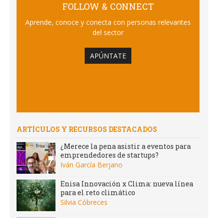
FOLLOW & CONNECT
Aprende, conoce y conecta con personas relevantes
del sector
APÚNTATE
ARTÍCULOS Y RECURSOS DESTACADOS
¿Merece la pena asistir a eventos para
emprendedores de startups?
Iván García Berjano
Enisa Innovación x Clima: nueva línea
para el reto climático
Silvia Cóbreces