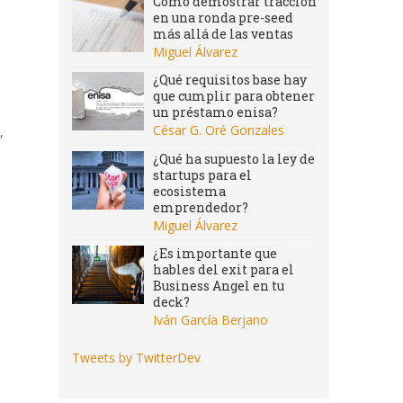
Cómo demostrar tracción
en una ronda pre-seed
más allá de las ventas
Miguel Álvarez
¿Qué requisitos base hay
que cumplir para obtener
un préstamo enisa?
César G. Oré Gonzales
,
¿Qué ha supuesto la ley de
startups para el
ecosistema
emprendedor?
Miguel Álvarez
¿Es importante que
hables del exit para el
Business Angel en tu
deck?
Iván García Berjano
Tweets by TwitterDev