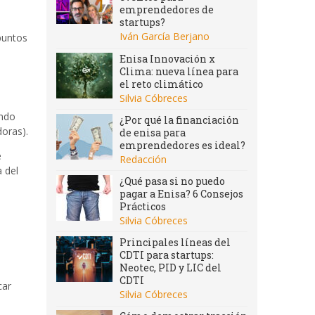
emprendedores de
startups?
Iván García Berjano
puntos
Enisa Innovación x
Clima: nueva línea para
el reto climático
Silvia Cóbreces
ando
¿Por qué la financiación
oras).
de enisa para
emprendedores es ideal?
e
Redacción
a del
¿Qué pasa si no puedo
pagar a Enisa? 6 Consejos
Prácticos
Silvia Cóbreces
Principales líneas del
CDTI para startups:
Neotec, PID y LIC del
s
CDTI
car
Silvia Cóbreces