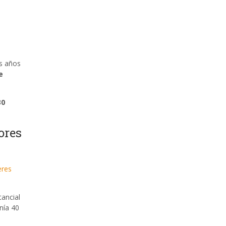
os años
e
30
ores
eres
tancial
nía 40