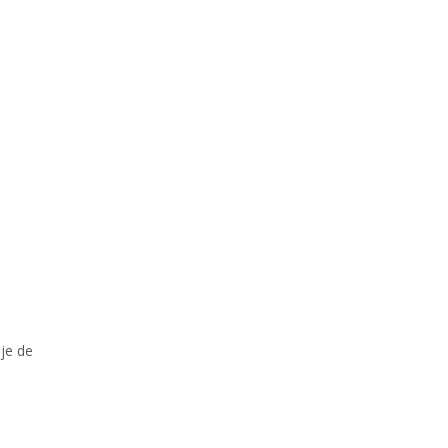
aje de
a