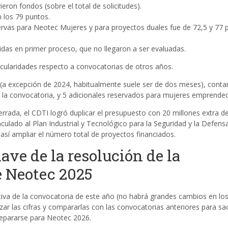
eron fondos (sobre el total de solicitudes).
n los 79 puntos.
servas para Neotec Mujeres y para proyectos duales fue de 72,5 y 77 
idas en primer proceso, que no llegaron a ser evaluadas.
cularidades respecto a convocatorias de otros años.
(a excepción de 2024, habitualmente suele ser de dos meses), cont
a la convocatoria, y 5 adicionales reservados para mujeres emprended
errada, el CDTI logró duplicar el presupuesto con 20 millones extra d
culado al Plan Industrial y Tecnológico para la Seguridad y la Defens
sí ampliar el número total de proyectos financiados.
ave de la resolución de la
e Neotec 2025
nitiva de la convocatoria de este año (no habrá grandes cambios en lo
r las cifras y compararlas con las convocatorias anteriores para sa
repararse para Neotec 2026.