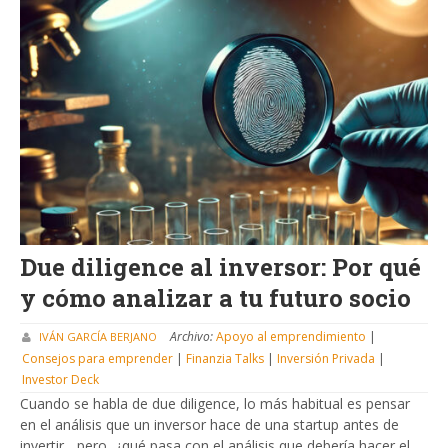
Due diligence al inversor: Por qué
y cómo analizar a tu futuro socio
Archivo:
Apoyo al emprendimiento
|
IVÁN GARCÍA BERJANO
Consejos para emprender
|
Finanzia Talks
|
Inversión Privada
|
Investor Deck
Cuando se habla de due diligence, lo más habitual es pensar
en el análisis que un inversor hace de una startup antes de
invertir... pero, ¿qué pasa con el análisis que debería hacer el