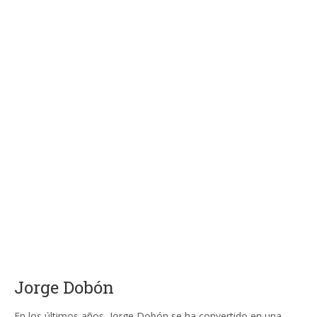
Jorge Dobón
En los últimos años, Jorge Dobón se ha convertido en una