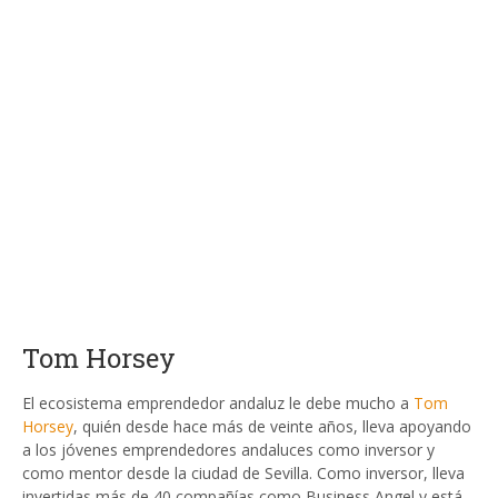
Tom Horsey
El ecosistema emprendedor andaluz le debe mucho a
Tom
Horsey
, quién desde hace más de veinte años, lleva apoyando
a los jóvenes emprendedores andaluces como inversor y
como mentor desde la ciudad de Sevilla. Como inversor, lleva
invertidas más de 40 compañías como Business Angel y está