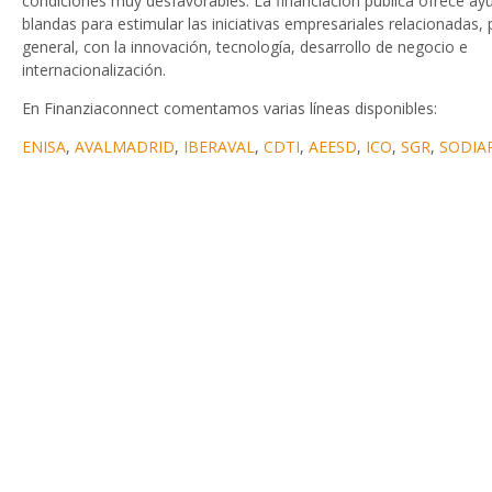
condiciones muy desfavorables. La financiación pública ofrece ay
blandas para estimular las iniciativas empresariales relacionadas, 
general, con la innovación, tecnología, desarrollo de negocio e
internacionalización.
En Finanziaconnect comentamos varias líneas disponibles:
ENISA
,
AVALMADRID
,
IBERAVAL
,
CDTI
,
AEESD
,
ICO
,
SGR
,
SODIA