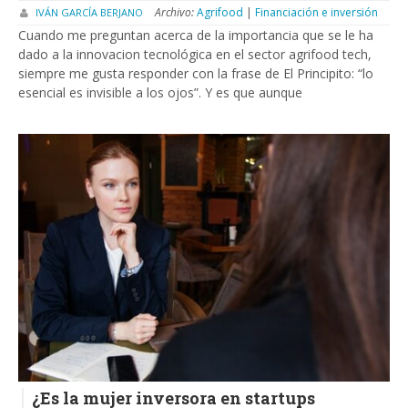
Archivo:
Agrifood
|
Financiación e inversión
IVÁN GARCÍA BERJANO
Cuando me preguntan acerca de la importancia que se le ha
dado a la innovacion tecnológica en el sector agrifood tech,
siempre me gusta responder con la frase de El Principito: “lo
esencial es invisible a los ojos”. Y es que aunque
¿Es la mujer inversora en startups